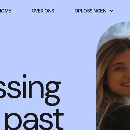
HOME
OVER ONS
OPLOSSINGEN
ssing
e past