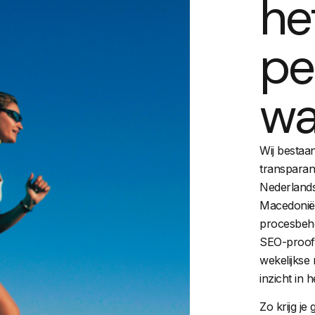
he
pe
wa
Wij bestaa
transparan
Nederlands
Macedonië
procesbehee
SEO-proof 
wekelijkse 
inzicht in 
Zo krijg j