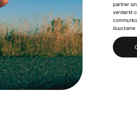
partner si
versterkt of
communicat
duurzame 