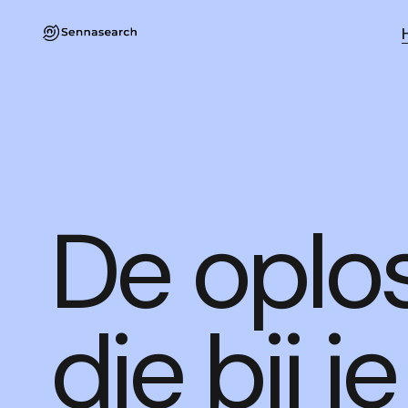
De oplo
die bij j