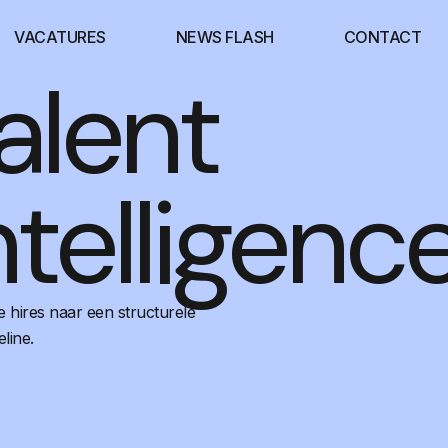
VACATURES
NEWS FLASH
CONTACT
alent
ntelligenc
e hires naar een structurele
eline.