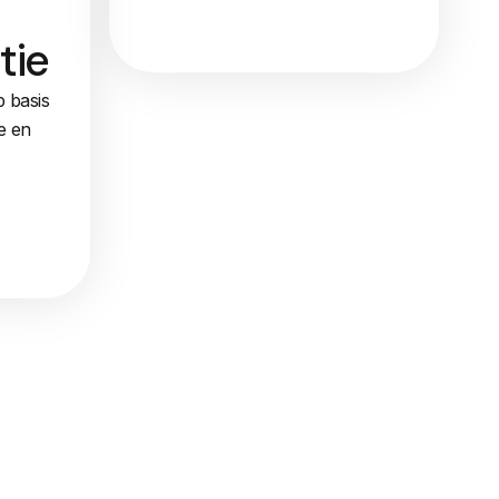
tie
p basis
e en