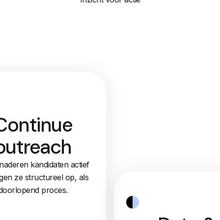
Continue
outreach
aderen kandidaten actief
gen ze structureel op, als
doorlopend proces.