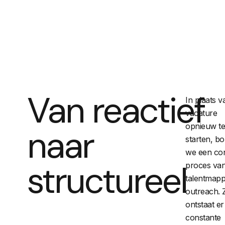
Van reactief
In plaats v
vacature
opnieuw t
naar
starten, b
we een co
structureel
proces va
talentmapp
outreach. 
ontstaat e
constante