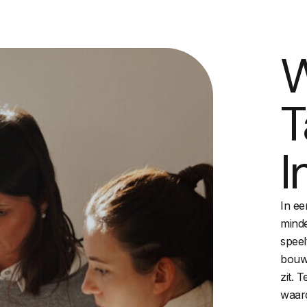
T
I
In ee
minde
speel
bouw 
zit. T
waard