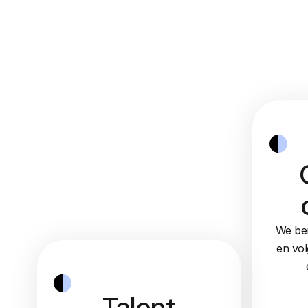
We ben
en vol
Talent