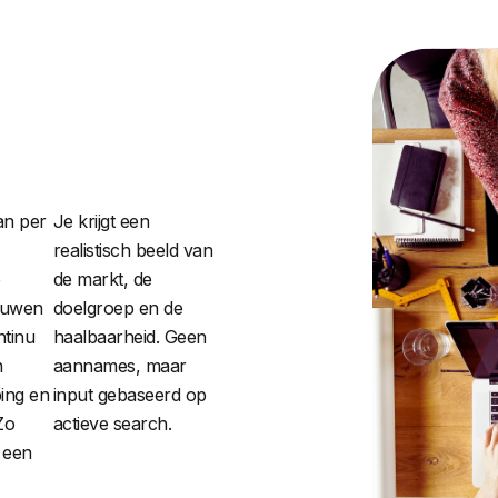
an per
Je krijgt een
realistisch beeld van
e
de markt, de
ouwen
doelgroep en de
ntinu
haalbaarheid. Geen
n
aannames, maar
ing en
input gebaseerd op
Zo
actieve search.
r een