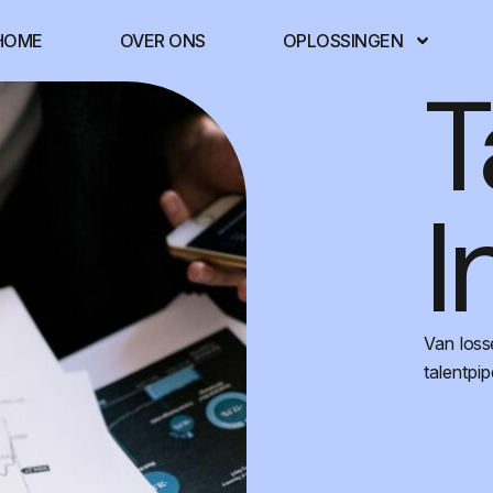
HOME
OVER ONS
OPLOSSINGEN
T
I
Van loss
talentpip