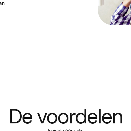
an
.
De voordelen
Inzicht vóór actie