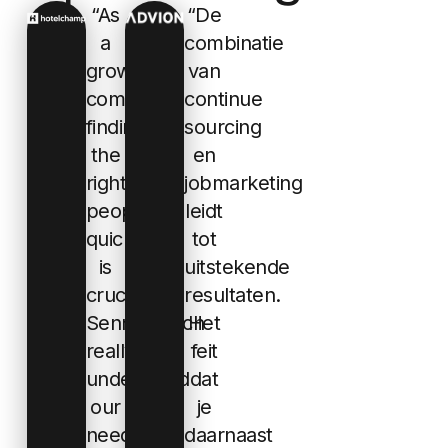
“As
“De
a
combinatie
growing
van
company,
continue
finding
sourcing
the
en
right
jobmarketing
people
leidt
quickly
tot
is
uitstekende
crucial.
resultaten.
Sennasearch
Het
really
feit
understood
dat
our
je
needs
daarnaast