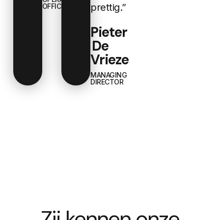
prettig.”
OFFICER
Pieter
De
Vrieze
MANAGING
DIRECTOR
Zij kennen onze